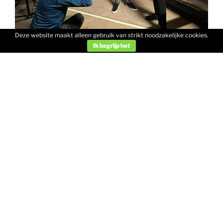
Deze website maakt alleen gebruik van strikt noodzakelijke cookies.
Ik begrijp het
Mei was weer zo’n leuke maand, waarin ik me geen
moment heb hoeven vervelen: heerlijk gespeeld met
m’n maatje
Arthur Kerklaan
bij
Sinfonia Rotterdam
,
opgenomen voor
Amsterdam Sinfonietta
en
NPO
Klassiek
Avondconcert, ENG geluid gedaan en foto’s
gemaakt voor
MatZwart
en
Idee aan Zee
.
Door naar alle leuke dingen de komende tijd!