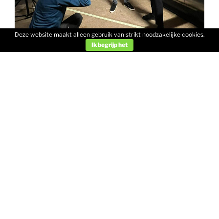
Deze website maakt alleen gebruik van strikt noodzakelijke cookies.
Ik begrijp het
Mei was weer zo’n leuke maand, waarin ik me geen
moment heb hoeven vervelen: heerlijk gespeeld met
m’n maatje
Arthur Kerklaan
bij
Sinfonia Rotterdam
,
opgenomen voor
Amsterdam Sinfonietta
en
NPO
Klassiek
Avondconcert, ENG geluid gedaan en foto’s
gemaakt voor
MatZwart
en
Idee aan Zee
.
Door naar alle leuke dingen de komende tijd!