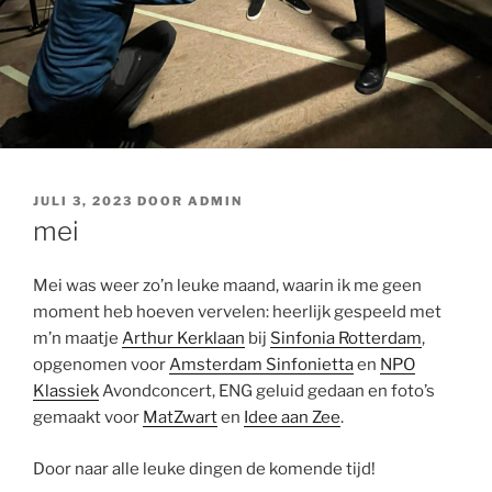
GEPLAATST
JULI 3, 2023
DOOR
ADMIN
OP
mei
Mei was weer zo’n leuke maand, waarin ik me geen
moment heb hoeven vervelen: heerlijk gespeeld met
m’n maatje
Arthur Kerklaan
bij
Sinfonia Rotterdam
,
opgenomen voor
Amsterdam Sinfonietta
en
NPO
Klassiek
Avondconcert, ENG geluid gedaan en foto’s
gemaakt voor
MatZwart
en
Idee aan Zee
.
Door naar alle leuke dingen de komende tijd!